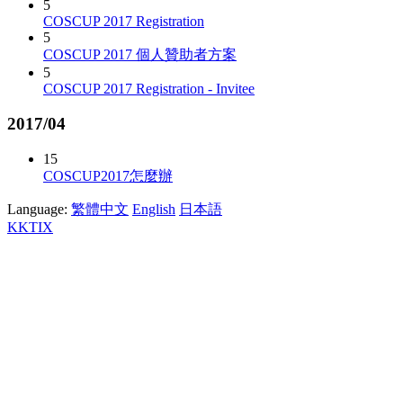
5
COSCUP 2017 Registration
5
COSCUP 2017 個人贊助者方案
5
COSCUP 2017 Registration - Invitee
2017/04
15
COSCUP2017怎麼辦
Language:
繁體中文
English
日本語
KKTIX